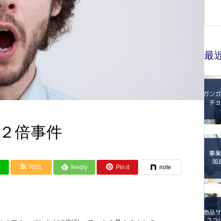
最
２倍事件
RSS
feedly
Pin it
note