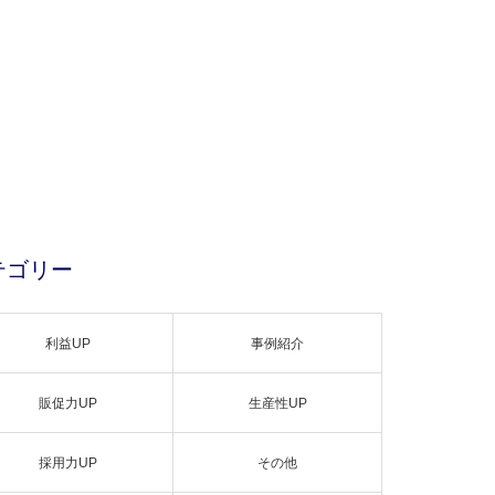
テゴリー
利益UP
事例紹介
販促力UP
生産性UP
採用力UP
その他