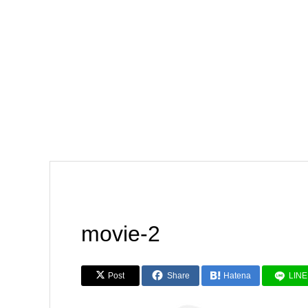
movie-2
Post
Share
Hatena
LINE