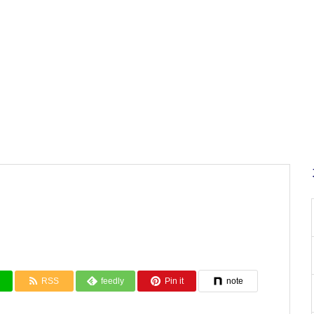
RSS
feedly
Pin it
note