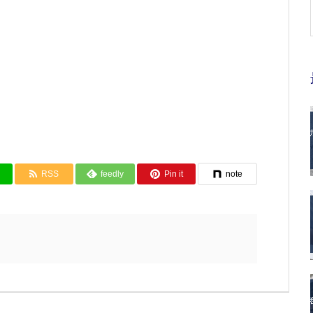
RSS
feedly
Pin it
note