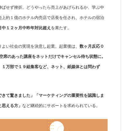
伸ばせず挫折。どうやったら売上があげられるか、学ぶ中
売上約１億のホテル内売店で店長を任され、ホテルの宿泊
月中１２ヶ月中昨年対比超え
を果たす。
りよい社会の実現を決意し起業。起業後は、
数ヶ月反応０
年空席のあった講座をネットだけでキャンセル待ち状態に。
、１万部で１９組集客など、ネット、紙媒体とは問わず
できて驚きました」「マーケティングの重要性を認識しま
と思える方」
など継続的にサポートを求められている。