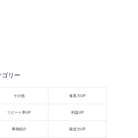
テゴリー
その他
集客力UP
リピート率UP
利益UP
事例紹介
販促力UP