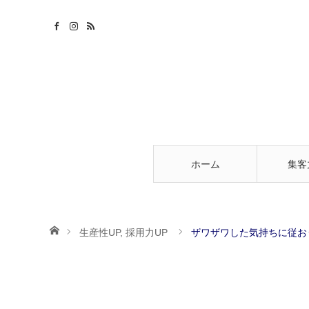
ホーム
集客
ホーム
生産性UP
,
採用力UP
ザワザワした気持ちに従お