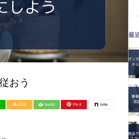
最
従おう
RSS
feedly
Pin it
note