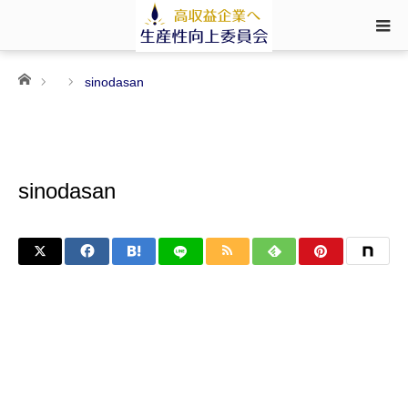
ホーム
sinodasan
sinodasan