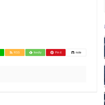
RSS
feedly
Pin it
note