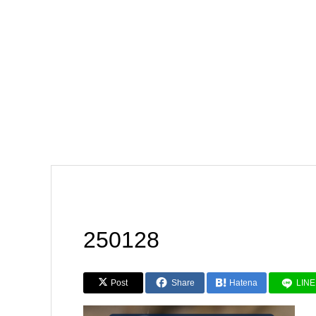
250128
Post
Share
Hatena
LINE