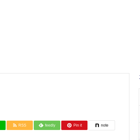
RSS
feedly
Pin it
note